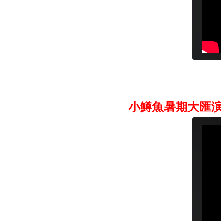
小鱒魚暑期大匯演201