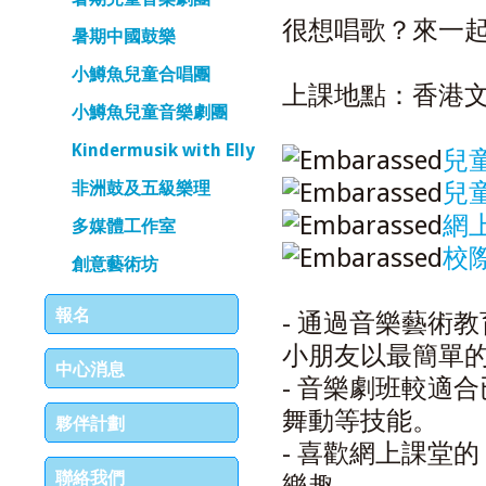
很想唱歌？來一
暑期中國鼓樂
小鱒魚兒童合唱團
上課地點：香港
小鱒魚兒童音樂劇團
Kindermusik with Elly
兒童
非洲鼓及五級樂理
兒童
網
多媒體工作室
校
創意藝術坊
報名
- 通過音樂藝術
小朋友以最簡單
中心消息
- 音樂劇班較適
舞動等技能。
夥伴計劃
- 喜歡網上課堂
聯絡我們