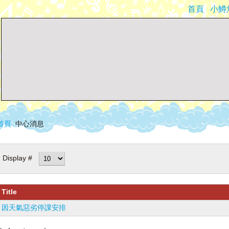
首頁
小鱒
首頁
中心消息
Display #
Title
因天氣惡劣停課安排